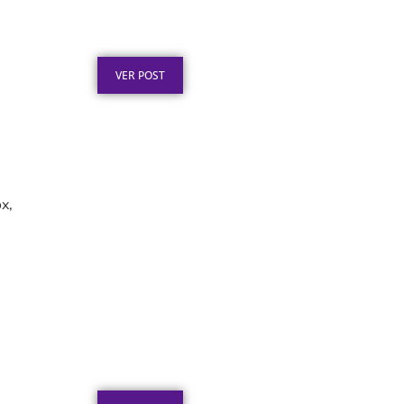
para Reconhecimento
Profissional
Publicado em: 3 de agosto de 2026
VER POST
x,
Certificado em Aço para
Premiação: Guia de
Personalização
Publicado em: 2 de agosto de 2026