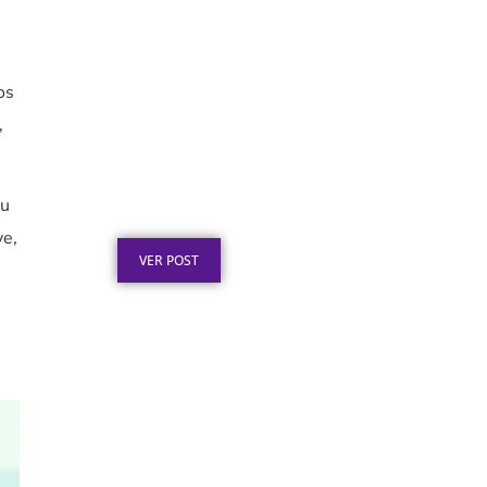
os
,
Placa de Homenagem em
Aço Inox para
Aposentadoria: Ideias
ou
Publicado em: 5 de agosto de 2026
ve,
VER POST