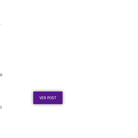
o
Placa de Inauguração em
ço
Aço Inox para Obras
Públicas: O Que a Lei Exige
Publicado em: 6 de agosto de 2026
VER POST
o