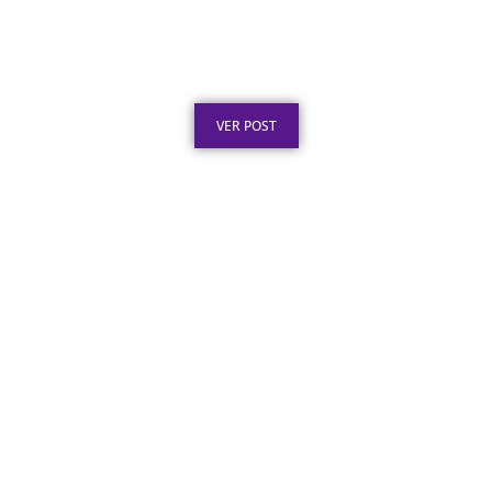
Texto para Certificado de Honra ao Mérito
em Aço Inox
Publicado em: 4 de agosto de 2026
VER POST
Certificado em Aço Inox para
Reconhecimento Profissional