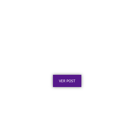
Placa de Inauguração em Aço Inox para
Obras Públicas: O Que a Lei Exige
Publicado em: 6 de agosto de 2026
VER POST