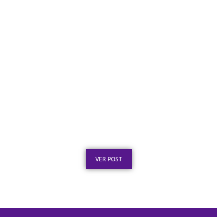
Placa de Homenagem em Aço Inox para
Tempo de Empresa
Publicado em: 1 de agosto de 2026
VER POST